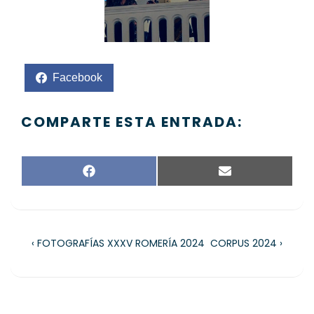
Facebook
COMPARTE ESTA ENTRADA:
F
E
A
M
C
A
E
I
B
L
O
‹ FOTOGRAFÍAS XXXV ROMERÍA 2024
CORPUS 2024 ›
O
K