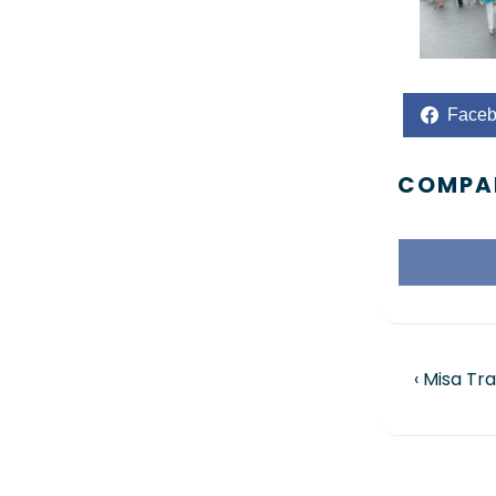
Face
COMPAR
‹ Misa Tr