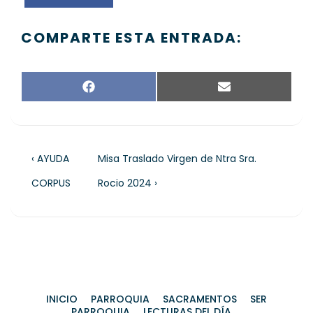
COMPARTE ESTA ENTRADA:
F
E
A
M
C
A
E
I
B
L
O
‹ AYUDA
Misa Traslado Virgen de Ntra Sra.
O
K
CORPUS
Rocio 2024 ›
INICIO
PARROQUIA
SACRAMENTOS
SER
PARROQUIA
LECTURAS DEL DÍA