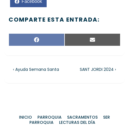
Facebook
COMPARTE ESTA ENTRADA:
F
E
A
M
C
A
E
I
B
L
O
‹ Ayuda Semana Santa
SANT JORDI 2024 ›
O
K
INICIO
PARROQUIA
SACRAMENTOS
SER
PARROQUIA
LECTURAS DEL DÍA